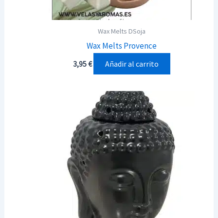
Wax Melts DSoja
Wax Melts Provence
Añadir al carrito
3,95
€