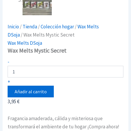
Inicio
/
Tienda
/
Colección hogar
/
Wax Melts
DSoja
/ Wax Melts Mystic Secret
Wax Melts DSoja
Wax Melts Mystic Secret
Wax
-
Melts
Mystic
Secret
+
cantidad
Añadir al carrito
3,95
€
Fragancia amaderada, cálida y misteriosa que
transformará el ambiente de tu hogar ¡Compra ahora!