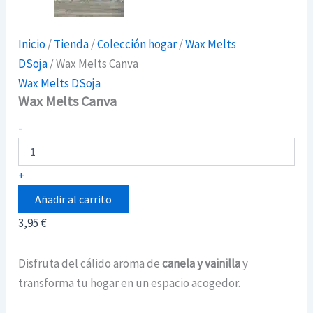
Inicio
/
Tienda
/
Colección hogar
/
Wax Melts
DSoja
/ Wax Melts Canva
Wax Melts DSoja
Wax Melts Canva
Wax
-
Melts
Canva
cantidad
+
Añadir al carrito
3,95
€
Disfruta del cálido aroma de
canela y vainilla
y
transforma tu hogar en un espacio acogedor.