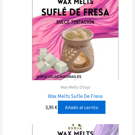
Wax Melts DSoja
Wax Melts Sufle De Fresa
Añadir al carrito
3,95
€