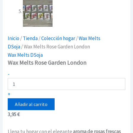
Inicio
/
Tienda
/
Colección hogar
/
Wax Melts
DSoja
/ Wax Melts Rose Garden London
Wax Melts DSoja
Wax Melts Rose Garden London
Wax
-
Melts
Rose
Garden
+
London
cantidad
Añadir al carrito
3,95
€
Llena tu hogar con el elegante
aroma de rosas frescas