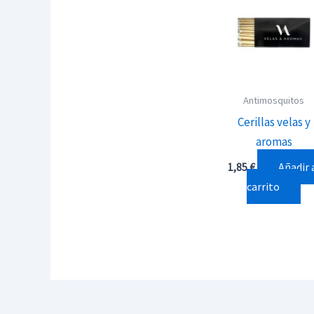
Antimosquitos
Cerillas velas y
aromas
Añadir 
1,85
€
carrito