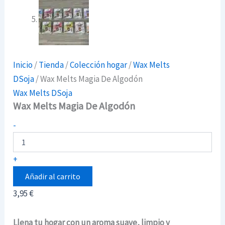
Inicio
/
Tienda
/
Colección hogar
/
Wax Melts
DSoja
/ Wax Melts Magia De Algodón
Wax Melts DSoja
Wax Melts Magia De Algodón
Wax
-
Melts
Magia
De
+
Algodón
cantidad
Añadir al carrito
3,95
€
Llena tu hogar con un aroma suave, limpio y