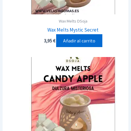
Wax Melts DSoja
Wax Melts Mystic Secret
Añadir al carrito
3,95
€