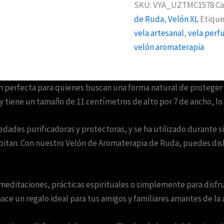
SKU:
VYA_UZTMC1578
Ca
de Ruda
,
Velón XL
Etique
vela artesanal
,
vela per
velón aromaterapia
 perfecta para quienes buscan una forma natural de proteger su
 y tiene un tamaño de 11 centímetros de alto por 7 de ancho, lo
dades purificadoras y protectoras, y se ha utilizado durante si
abitan. Con nuestro Velón de Aromaterapia de Ruda, puedes disfr
meditaciones, prácticas espirituales o simplemente para disfru
ce un regalo ideal para tus amigos y familiares amantes de la