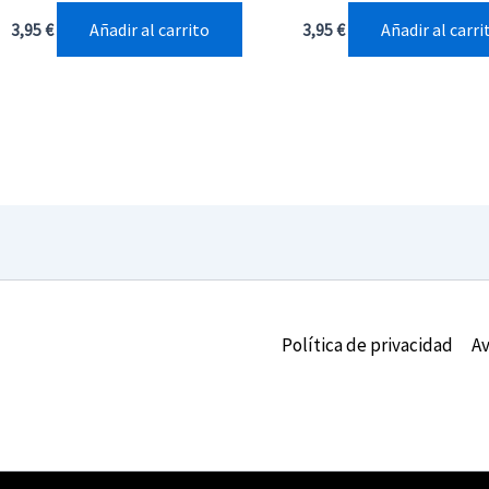
Añadir al carrito
Añadir al carri
3,95
€
3,95
€
Política de privacidad
Av