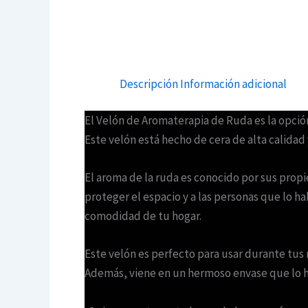
Descripción
Información adicional
El Velón de Aromaterapia de Ruda es la opción
Este velón está hecho de cera de alta calidad
El aroma de la ruda es conocido por sus propie
proteger el espacio y a las personas que lo h
comodidad de tu hogar.
Este velón es perfecto para usar durante tus 
Además, viene en un hermoso envase que lo ha