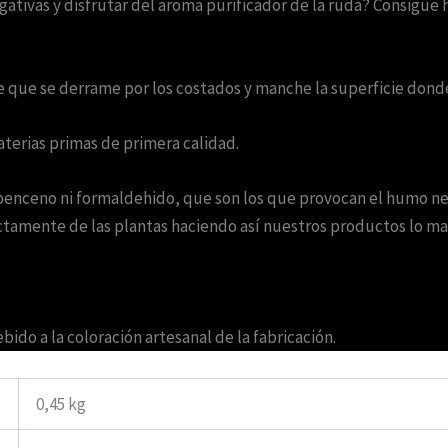
egativas y disfrutar del aroma purificador de la ruda? Consigu
e que se derrame por los costados y manche la superficie donde
erias primas de primera calidad.
benceno ni formaldehido, que son los que provocan el humo negro
tamente de las plantas haciendo así nuestros productos lo mas
ido a la coloración artesanal de la fabricación.
0,45 kg