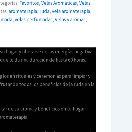
tegorías:
Favoritos
,
Velas Aromáticas
,
Velas
tas:
aromaterapia
,
ruda
,
vela aromaterapia
,
fumada
,
velas perfumadas
,
Velas y aromas
,
 hogar y liberarse de las energías negativas.
 que le da una duración de hasta 60 horas.
glos en rituales y ceremonias para limpiar y
utar de todos los beneficios de la ruda en la
tar de su aroma y beneficios en tu hogar.
 aromaterapia.