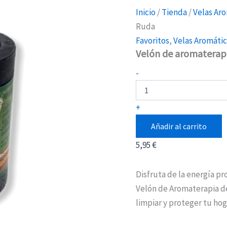
Inicio
/
Tienda
/
Velas Ar
Ruda
Favoritos
,
Velas Aromátic
Velón de aromaterap
Velón
-
de
aromaterapia
de
+
Ruda
cantidad
Añadir al carrito
5,95
€
Disfruta de la energía pr
Velón de Aromaterapia d
limpiar y proteger tu hog