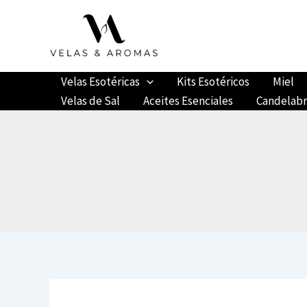
Ir
al
contenido
Velas Esotéricas
Kits Esotéricos
Miel
Velas de Sal
Aceites Esenciales
Candelab