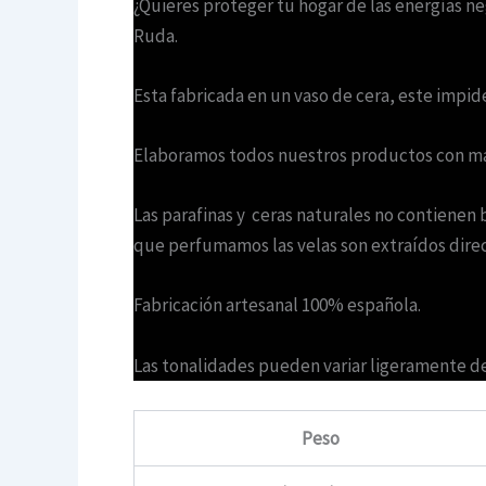
¿Quieres proteger tu hogar de las energías n
Ruda.
Esta fabricada en un vaso de cera, este impid
Elaboramos todos nuestros productos con mat
Las parafinas y ceras naturales no contienen 
que perfumamos las velas son extraídos direc
Fabricación artesanal 100% española.
Las tonalidades pueden variar ligeramente deb
Peso