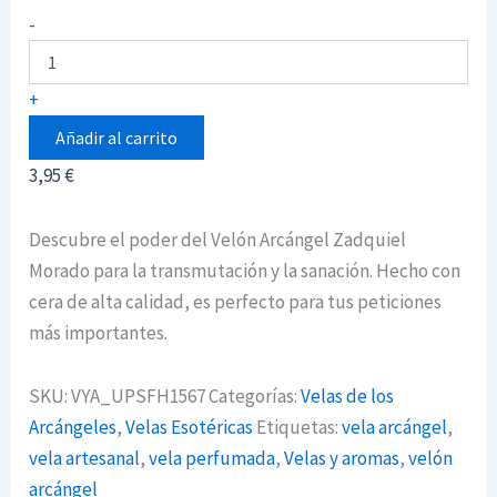
Velón
-
Arcángel
Zadquiel
-
+
Morado
cantidad
Añadir al carrito
3,95
€
Descubre el poder del Velón Arcángel Zadquiel
Morado para la transmutación y la sanación. Hecho con
cera de alta calidad, es perfecto para tus peticiones
más importantes.
SKU:
VYA_UPSFH1567
Categorías:
Velas de los
Arcángeles
,
Velas Esotéricas
Etiquetas:
vela arcángel
,
vela artesanal
,
vela perfumada
,
Velas y aromas
,
velón
arcángel