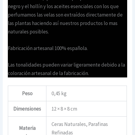
negro y el hollín y los aceites esenciales con los que
perfumamos las velas son extraídos directamente de
las plantas haciendo así nuestros productos lo mas
naturales posibles.
Fabricación artesanal 100% española.
Las tonalidades pueden variar ligeramente debido a la
coloración artesanal de la fabricación.
Peso
0,45 kg
Dimensiones
12 × 8 × 8 cm
Ceras Naturales, Parafinas
Materia
Refinadas