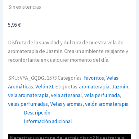
Sin existencias
5,95
€
Disfruta de la suavidad y dulzura de nuestra vela de
aromaterapia de Jazmín. Crea un ambiente relajante y
reconfortante en cualquier momento del día.
SKU:
VYA_GQDGJ1573
Categorías:
Favoritos
,
Velas
Aromáticas
,
Velón XL
Etiquetas:
aromaterapia
,
Jazmín
,
vela aromaterapia
,
vela artesanal
,
vela perfumada
,
velas perfumadas
,
Velas y aromas
,
velón aromaterapia
Descripción
Información adicional
¿Necesitas un escape del estrés diario? Nuestra vela