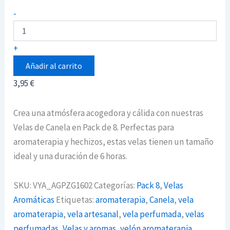
Velas
-
de
Canela
en
+
de
Pack
Añadir al carrito
8
3,95
€
unidades
cantidad
Crea una atmósfera acogedora y cálida con nuestras
Velas de Canela en Pack de 8. Perfectas para
aromaterapia y hechizos, estas velas tienen un tamaño
ideal y una duración de 6 horas.
SKU:
VYA_AGPZG1602
Categorías:
Pack 8
,
Velas
Aromáticas
Etiquetas:
aromaterapia
,
Canela
,
vela
aromaterapia
,
vela artesanal
,
vela perfumada
,
velas
perfumadas
,
Velas y aromas
,
velón aromaterapia