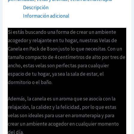
Descripción
Información adicional
Si estás buscando una forma de crear un ambiente
acogedor y relajante en tu hogar, nuestras Velas de
Canela en Pack de 8 son justo lo que necesitas. Con un
tamaño compacto de 4 centímetros de alto por tres de
ancho, estas velas son perfectas para cualquier
espacio de tu hogar, ya sea la sala de estar, el
dormitorio o el baño.
Además, la canela es un aroma que se asocia con la
relajación, la calidez y la felicidad, por lo que estas
velas son ideales para usar en aromaterapia y para
crear un ambiente acogedor en cualquier momento
del día.