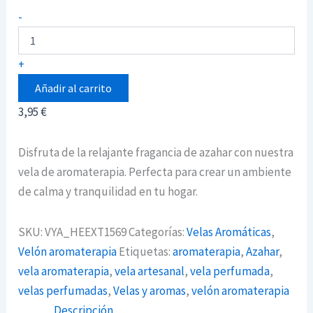
Vela
-
de
aromaterapia
de
+
Azahar
cantidad
Añadir al carrito
3,95
€
Disfruta de la relajante fragancia de azahar con nuestra
vela de aromaterapia. Perfecta para crear un ambiente
de calma y tranquilidad en tu hogar.
SKU:
VYA_HEEXT1569
Categorías:
Velas Aromáticas
,
Velón aromaterapia
Etiquetas:
aromaterapia
,
Azahar
,
vela aromaterapia
,
vela artesanal
,
vela perfumada
,
velas perfumadas
,
Velas y aromas
,
velón aromaterapia
Descripción