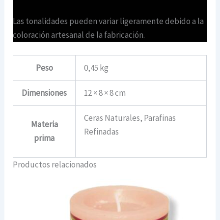
Las tonalidades pueden variar ligeramente debido a la
coloración artesanal de la fabricación.
Peso
0,45 kg
Dimensiones
12 × 8 × 8 cm
Ceras Naturales, Parafinas
Materia
Refinadas
prima
Productos relacionados