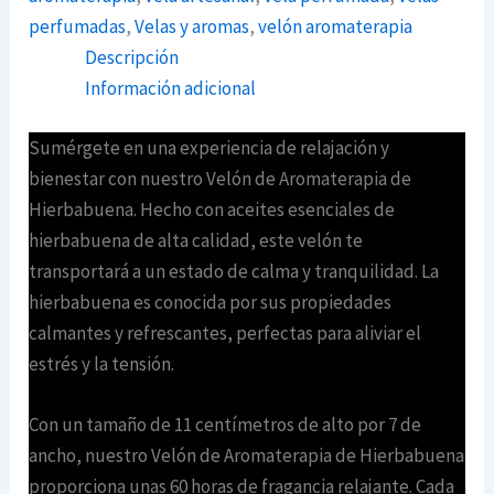
perfumadas
,
Velas y aromas
,
velón aromaterapia
Descripción
Información adicional
Sumérgete en una experiencia de relajación y
bienestar con nuestro Velón de Aromaterapia de
Hierbabuena. Hecho con aceites esenciales de
hierbabuena de alta calidad, este velón te
transportará a un estado de calma y tranquilidad. La
hierbabuena es conocida por sus propiedades
calmantes y refrescantes, perfectas para aliviar el
estrés y la tensión.
Con un tamaño de 11 centímetros de alto por 7 de
ancho, nuestro Velón de Aromaterapia de Hierbabuena
proporciona unas 60 horas de fragancia relajante. Cada