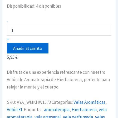
Disponibilidad:
4 disponibles
Velón
-
de
aromaterapia
de
+
Hierbabuena
cantidad
Añadir al carrito
5,95
€
Disfruta de una experiencia refrescante con nuestro
Velón de Aromaterapia de Hierbabuena, perfecto para
relajar la mente y el cuerpo.
SKU:
VYA_WMKHW1573
Categorías:
Velas Aromáticas
,
Velón XL
Etiquetas:
aromaterapia
,
Hierbabuena
,
vela
aromaterapia
,
vela artesanal
,
vela perfumada
,
velas