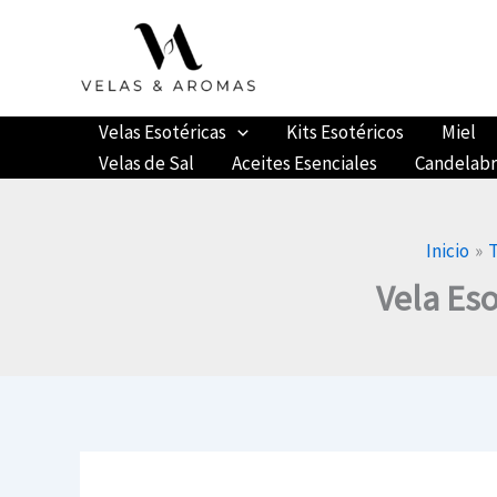
Ir
al
contenido
Velas Esotéricas
Kits Esotéricos
Miel
Velas de Sal
Aceites Esenciales
Candelab
Inicio
Vela Eso