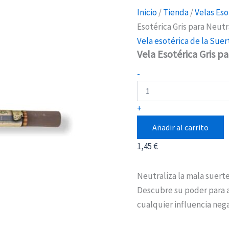
Inicio
/
Tienda
/
Velas Eso
Esotérica Gris para Neutr
Vela esotérica de la Suer
Vela Esotérica Gris p
Vela
-
Esotérica
Gris
para
+
Neutralizar
la
Añadir al carrito
Mala
Suerte
1,45
€
cantidad
Neutraliza la mala suerte
Descubre su poder para a
cualquier influencia nega