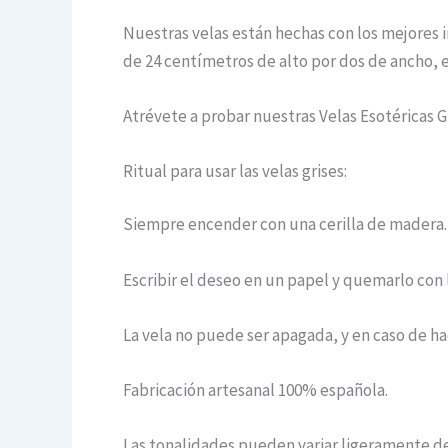
Nuestras velas están hechas con los mejores i
de 24 centímetros de alto por dos de ancho, es
Atrévete a probar nuestras Velas Esotéricas 
Ritual para usar las velas grises:
Siempre encender con una cerilla de madera.
Escribir el deseo en un papel y quemarlo con l
La vela no puede ser apagada, y en caso de h
Fabricación artesanal 100% española.
Las tonalidades pueden variar ligeramente deb