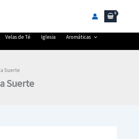
Velas de Té
Iglesia
Aromáticas
ala Suerte
la Suerte