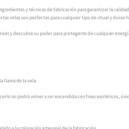
ngredientes y técnicas de fabricación para garantizar la calidad
tas velas son perfectas para cualquier tipo de ritual y duran h
Grises y descubre su poder para protegerte de cualquier energí
a llama de la vela.
acerlo no podrá volver a ser encendida con fines esotéricos, ú
ido a la coloración artesanal de la fabricación.