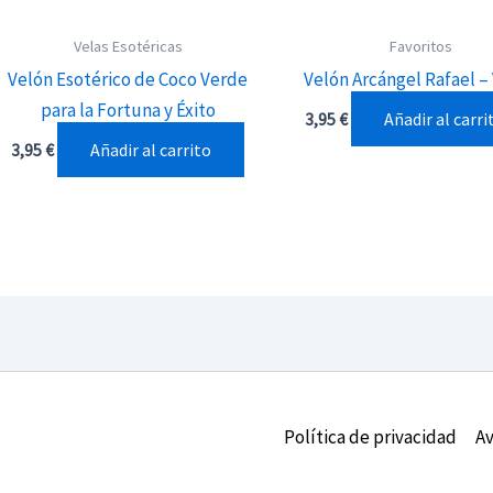
Velas Esotéricas
Favoritos
Velón Esotérico de Coco Verde
Velón Arcángel Rafael –
para la Fortuna y Éxito
Añadir al carri
3,95
€
Añadir al carrito
3,95
€
Política de privacidad
Av