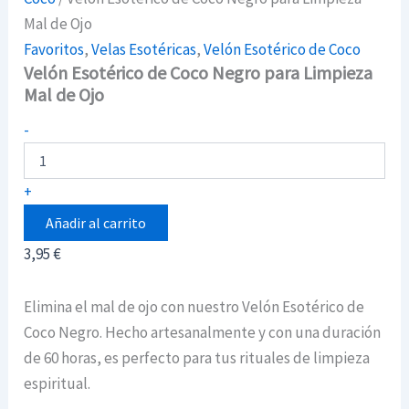
Mal de Ojo
Favoritos
,
Velas Esotéricas
,
Velón Esotérico de Coco
Velón Esotérico de Coco Negro para Limpieza
Mal de Ojo
Velón
-
Esotérico
de
Coco
+
Negro
para
Añadir al carrito
Limpieza
3,95
€
Mal
de
Ojo
Elimina el mal de ojo con nuestro Velón Esotérico de
cantidad
Coco Negro. Hecho artesanalmente y con una duración
de 60 horas, es perfecto para tus rituales de limpieza
espiritual.