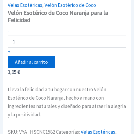
Velas Esotéricas
,
Velón Esotérico de Coco
Velón Esotérico de Coco Naranja para la
Felicidad
Velón
-
Esotérico
de
Coco
+
Naranja
para
Añadir al carrito
la
3,95
€
Felicidad
cantidad
Lleva la felicidad a tu hogar con nuestro Velón
Esotérico de Coco Naranja, hecho a mano con
ingredientes naturales y diseñado para atraer la alegría
y la positividad.
SKU:
VYA_HSCNC1582
Categorías:
Velas Esotéricas
,