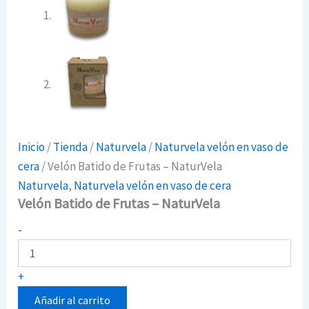
Inicio
/
Tienda
/
Naturvela
/
Naturvela velón en vaso de
cera
/ Velón Batido de Frutas – NaturVela
Naturvela
,
Naturvela velón en vaso de cera
Velón Batido de Frutas – NaturVela
Velón
-
Batido
de
Frutas
+
-
NaturVela
Añadir al carrito