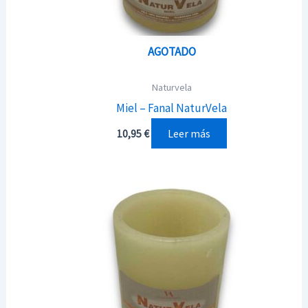
en
la
AGOTADO
página
de
Naturvela
producto
Miel – Fanal NaturVela
Leer más
10,95
€