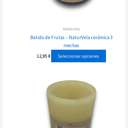
Naturvela
Batido de Frutas – NaturVela cerámica 3
mechas
Este
Seleccionar opciones
12,95
€
producto
tiene
múltiples
variantes.
Las
opciones
se
pueden
elegir