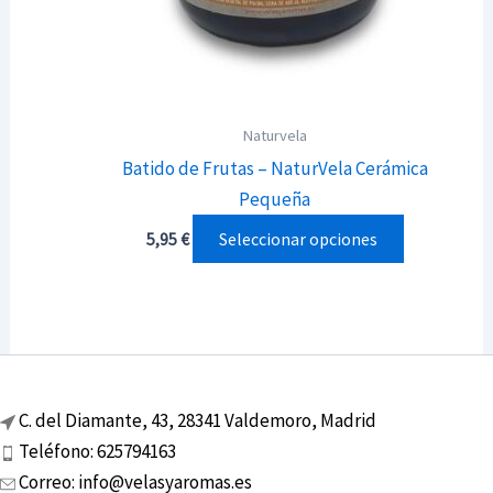
Naturvela
Batido de Frutas – NaturVela Cerámica
Pequeña
Este
Seleccionar opciones
5,95
€
producto
tiene
múltiples
variantes.
Las
C. del Diamante, 43, 28341 Valdemoro, Madrid
opciones
Teléfono: 625794163
se
Correo: info@velasyaromas.es
pueden