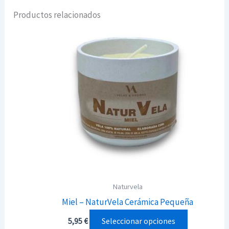
Productos relacionados
Naturvela
Miel – NaturVela Cerámica Pequeña
Este
Seleccionar opciones
5,95
€