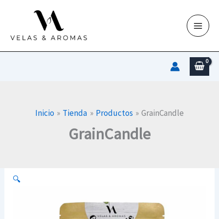
Ir
al
contenido
Inicio
Tienda
Productos
GrainCandle
GrainCandle
🔍