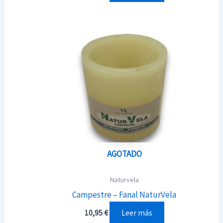
AGOTADO
Naturvela
Campestre – Fanal NaturVela
Leer más
10,95
€