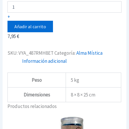
alma
Mística
Ven
+
a
mi
Añadir al carrito
cantidad
7,95
€
SKU:
VYA_487RMH8ET
Categoría:
Alma Mística
Información adicional
Peso
5 kg
Dimensiones
8 × 8 × 25 cm
Productos relacionados