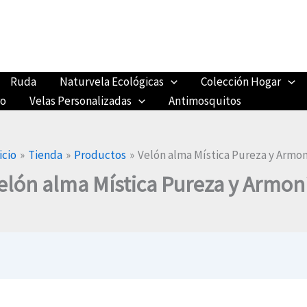
Ruda
Naturvela Ecológicas
Colección Hogar
ro
Velas Personalizadas
Antimosquitos
icio
Tienda
Productos
Velón alma Mística Pureza y Armo
elón alma Mística Pureza y Armon