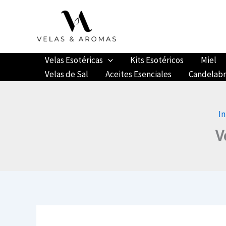
Ir
al
contenido
Velas Esotéricas
Kits Esotéricos
Miel
Velas de Sal
Aceites Esenciales
Candelab
In
V