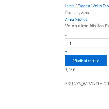
Inicio
/
Tienda
/
Velas Eso
Pureza y Armonía
Alma Mística
Velón alma Mística P
Velón
-
alma
Mística
Pureza
+
y
Armonía
Añadir al carrito
cantidad
7,95
€
SKU:
VYA_6ARZIYTLH
Cat