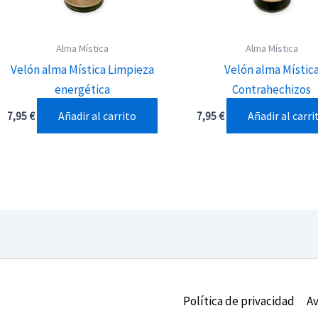
Alma Mística
Alma Mística
Velón alma Mística Limpieza
Velón alma Místic
energética
Contrahechizos
Añadir al carrito
Añadir al carri
7,95
€
7,95
€
Política de privacidad
Av