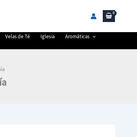
Velas de Té
Iglesia
Aromáticas
nía
ía