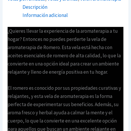
Descripción
Información adicional
¿Quieres llevar la experiencia de la aromaterapia a tu
hogar? Entonces no puedes perderte la vela de
aromaterapia de Romero. Esta vela está hecha con
aceites esenciales de romero de alta calidad, lo que la
convierte en una opción ideal para crear un ambiente
relajante y lleno de energía positiva en tu hogar.
El romero es conocido por sus propiedades curativas y
relajantes, y esta vela de aromaterapia es la forma
perfecta de experimentar sus beneficios. Además, su
aroma fresco y herbal ayuda a calmar la mente y el
cuerpo, lo que la convierte en una excelente opción
para aquellos que buscan un ambiente relajante en