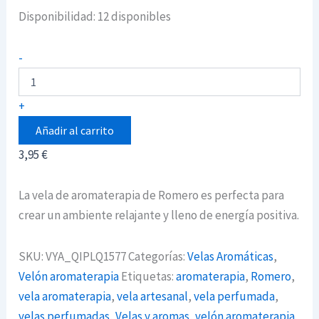
Disponibilidad:
12 disponibles
Vela
-
de
aromaterapia
de
+
Romero
cantidad
Añadir al carrito
3,95
€
La vela de aromaterapia de Romero es perfecta para
crear un ambiente relajante y lleno de energía positiva.
SKU:
VYA_QIPLQ1577
Categorías:
Velas Aromáticas
,
Velón aromaterapia
Etiquetas:
aromaterapia
,
Romero
,
vela aromaterapia
,
vela artesanal
,
vela perfumada
,
velas perfumadas
,
Velas y aromas
,
velón aromaterapia