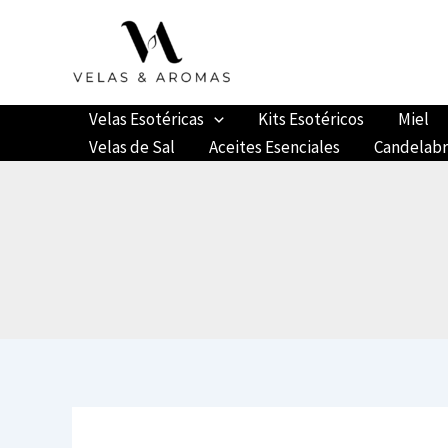
Ir
al
contenido
Velas Esotéricas
Kits Esotéricos
Miel
Velas de Sal
Aceites Esenciales
Candelab