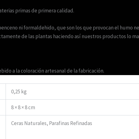
erias primas de primera calidad.
benceno ni formaldehido, que son los que provocan el humo negro
tamente de las plantas haciendo así nuestros productos lo mas
ido a la coloración artesanal de la fabricación.
0,25 kg
8 × 8 × 8 cm
Ceras Naturales, Parafinas Refinadas