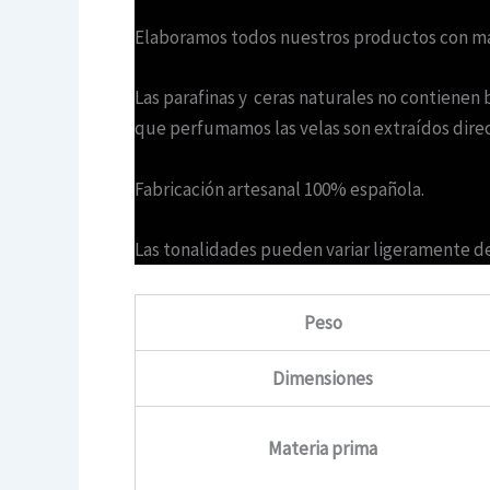
Elaboramos todos nuestros productos con mat
Las parafinas y ceras naturales no contienen 
que perfumamos las velas son extraídos direc
Fabricación artesanal 100% española.
Las tonalidades pueden variar ligeramente deb
Peso
Dimensiones
Materia prima