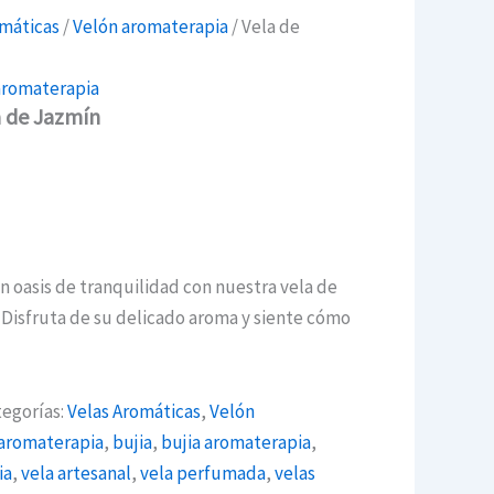
omáticas
/
Velón aromaterapia
/ Vela de
aromaterapia
a de Jazmín
n oasis de tranquilidad con nuestra vela de
Disfruta de su delicado aroma y siente cómo
tegorías:
Velas Aromáticas
,
Velón
aromaterapia
,
bujia
,
bujia aromaterapia
,
ia
,
vela artesanal
,
vela perfumada
,
velas