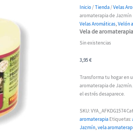
Inicio
/
Tienda
/
Velas Ar
aromaterapia de Jazmín
Velas Aromáticas
,
Velón 
Vela de aromaterapi
Sin existencias
3,95
€
Transforma tu hogar en u
aromaterapia de Jazmín. 
el estrés desaparece.
SKU:
VYA_AFKDG1574
Ca
aromaterapia
Etiquetas:
Jazmín
,
vela aromaterap