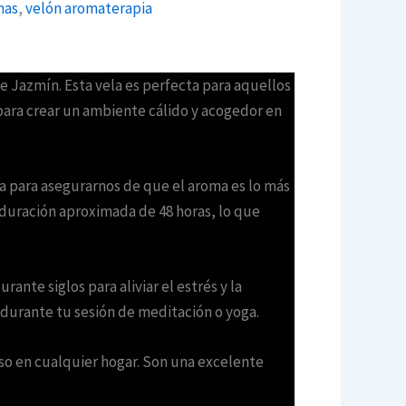
mas
,
velón aromaterapia
e Jazmín. Esta vela es perfecta para aquellos
 para crear un ambiente cálido y acogedor en
ia para asegurarnos de que el aroma es lo más
a duración aproximada de 48 horas, lo que
nte siglos para aliviar el estrés y la
 durante tu sesión de meditación o yoga.
so en cualquier hogar. Son una excelente