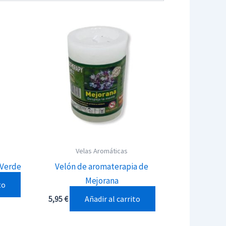
Velas Aromáticas
 Verde
Velón de aromaterapia de
Mejorana
to
Añadir al carrito
5,95
€