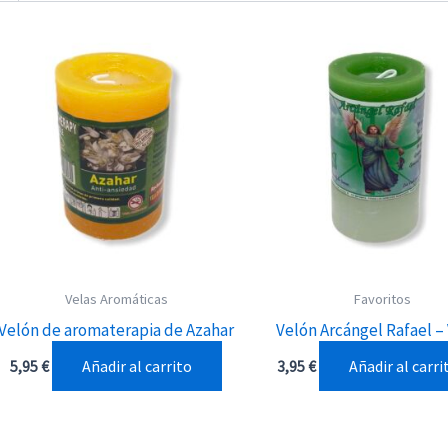
Velas Aromáticas
Favoritos
Velón de aromaterapia de Azahar
Velón Arcángel Rafael –
Añadir al carrito
Añadir al carri
5,95
€
3,95
€