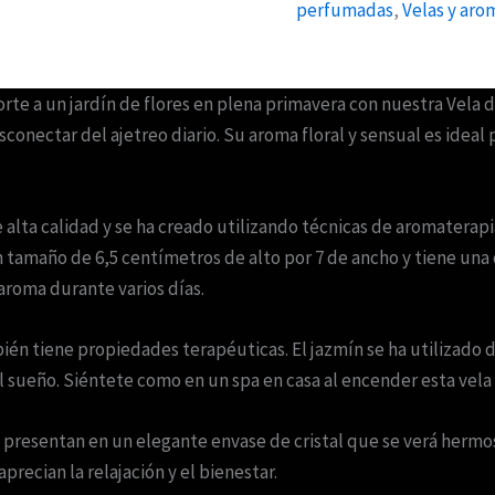
perfumadas
,
Velas y aro
rte a un jardín de flores en plena primavera con nuestra Vela d
conectar del ajetreo diario. Su aroma floral y sensual es ideal
 alta calidad y se ha creado utilizando técnicas de aromaterap
un tamaño de 6,5 centímetros de alto por 7 de ancho y tiene un
 aroma durante varios días.
n tiene propiedades terapéuticas. El jazmín se ha utilizado dura
l sueño. Siéntete como en un spa en casa al encender esta vela
 presentan en un elegante envase de cristal que se verá hermo
precian la relajación y el bienestar.