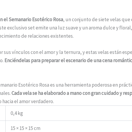
on el Semanario Esotérico Rosa
, un conjunto de siete velas que 
ste exclusivo set emite una luz suave y un aroma dulce y floral
ecimiento de relaciones existentes.
r sus vínculos con el amor y la ternura, y estas velas están e
io.
Enciéndelas para preparar el escenario de una cena románti
 Semanario Esotérico Rosa es una herramienta poderosa en práct
nales.
Cada vela se ha elaborado a mano con gran cuidado y resp
 hacia el amor verdadero.
0,4 kg
15 × 15 × 15 cm