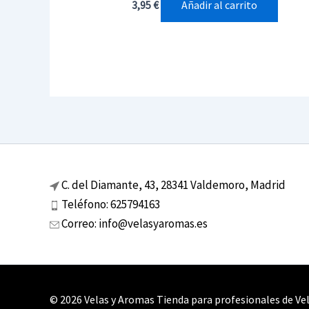
Añadir al carrito
3,95
€
C. del Diamante, 43, 28341 Valdemoro, Madrid
Teléfono: 625794163
Correo: info@velasyaromas.es
© 2026 Velas y Aromas Tienda para profesionales de Vel