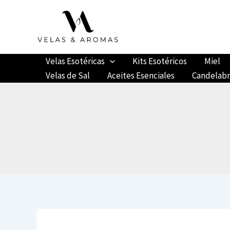
Ir
al
contenido
Velas Esotéricas
Kits Esotéricos
Miel
Velas de Sal
Aceites Esenciales
Candelab