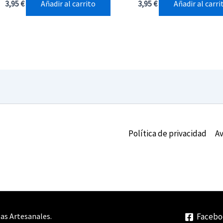
Añadir al carrito
Añadir al carri
3,95
€
3,95
€
Política de privacidad
Av
as Artesanales.
Facebo