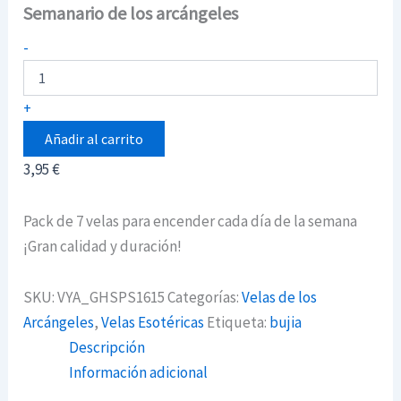
Semanario de los arcángeles
Semanario
-
de
los
arcángeles
+
cantidad
Añadir al carrito
3,95
€
Pack de 7 velas para encender cada día de la semana
¡Gran calidad y duración!
SKU:
VYA_GHSPS1615
Categorías:
Velas de los
Arcángeles
,
Velas Esotéricas
Etiqueta:
bujia
Descripción
Información adicional