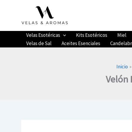
Ir
al
contenido
Velas Esotéricas
Kits Esotéricos
Miel
Velas de Sal
Aceites Esenciales
Candelab
Inicio
Velón 