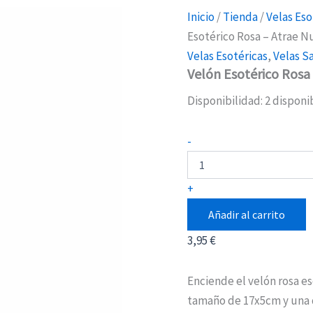
Inicio
/
Tienda
/
Velas Eso
Esotérico Rosa – Atrae 
Velas Esotéricas
,
Velas S
Velón Esotérico Ros
Disponibilidad:
2 disponi
Velón
-
Esotérico
Rosa
-
+
Atrae
Nuevos
Añadir al carrito
Romances
cantidad
3,95
€
Enciende el velón rosa e
tamaño de 17x5cm y una d