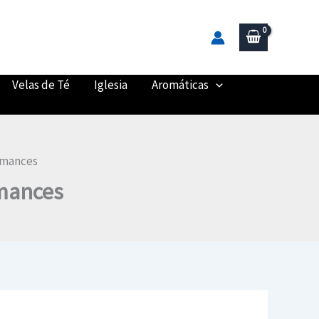
Velas de Té
Iglesia
Aromáticas
omances
omances