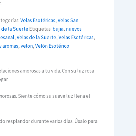
.
tegorías:
Velas Esotéricas
,
Velas San
 de la Suerte
Etiquetas:
bujia
,
nuevos
tesanal
,
Velas de la Suerte
,
Velas Esotéricas
,
 y aromas
,
velon
,
Velón Esotérico
aciones amorosas a tu vida. Con su luz rosa
ogar.
morosas. Siente cómo su suave luz llena el
ido resplandor durante varios días. Úsalo para