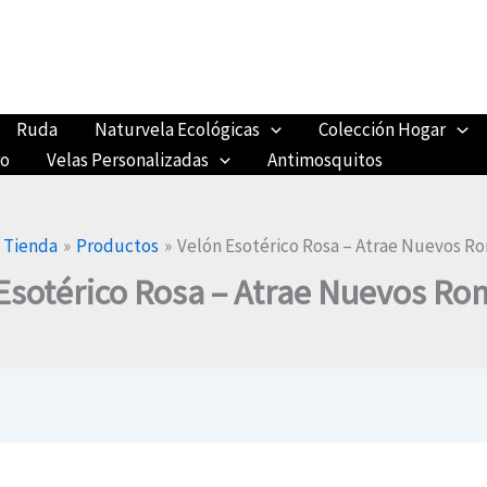
Ruda
Naturvela Ecológicas
Colección Hogar
ro
Velas Personalizadas
Antimosquitos
Tienda
Productos
Velón Esotérico Rosa – Atrae Nuevos R
Esotérico Rosa – Atrae Nuevos R