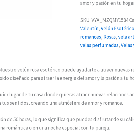
amor y pasión en tu hogar
SKU:
VYA_MZQMY1584
Ca
Valentín
,
Velón Esotérico
romances
,
Rosas
,
vela ar
velas perfumadas
,
Velas
uestro velón rosa esotérico puede ayudarte a atraer nuevas rel
sido diseñado para atraer la energía del amor y la pasión a tu h
uier lugar de tu casa donde quieras atraer nuevas relaciones a
a tus sentidos, creando una atmósfera de amor y romance.
ón de 50 horas, lo que significa que puedes disfrutar de su cál
na romántica o en una noche especial con tu pareja.