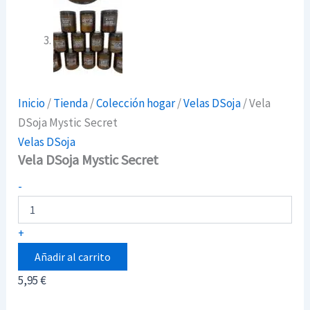
Inicio
/
Tienda
/
Colección hogar
/
Velas DSoja
/ Vela
DSoja Mystic Secret
Velas DSoja
Vela DSoja Mystic Secret
Vela
-
DSoja
Mystic
Secret
+
cantidad
Añadir al carrito
5,95
€