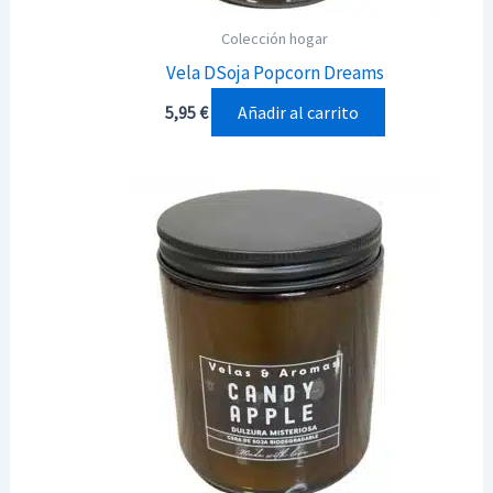
Colección hogar
Vela DSoja Popcorn Dreams
Añadir al carrito
5,95
€