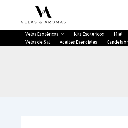
Ir
al
contenido
Velas Esotéricas
Kits Esotéricos
Miel
Velas de Sal
Aceites Esenciales
Candelab