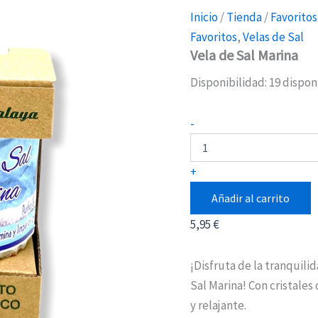
Inicio
/
Tienda
/
Favoritos
Favoritos
,
Velas de Sal
Vela de Sal Marina
Disponibilidad:
19 dispon
Vela
-
de
Sal
Marina
+
cantidad
Añadir al carrito
5,95
€
¡Disfruta de la tranquili
Sal Marina! Con cristales
y relajante.