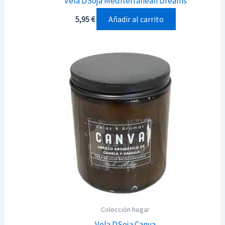
Vela DSoja Mediterranean Dreams
Añadir al carrito
5,95
€
Colección hogar
Vela DSoja Canva