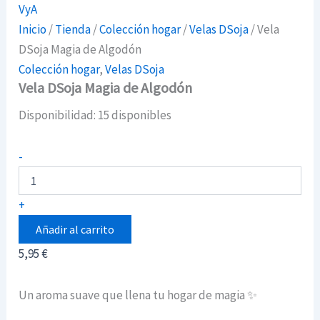
Inicio
/
Tienda
/
Colección hogar
/
Velas DSoja
/ Vela
DSoja Magia de Algodón
Colección hogar
,
Velas DSoja
Vela DSoja Magia de Algodón
Disponibilidad:
15 disponibles
Vela
-
DSoja
Magia
de
+
Algodón
cantidad
Añadir al carrito
5,95
€
Un aroma suave que llena tu hogar de magia ✨