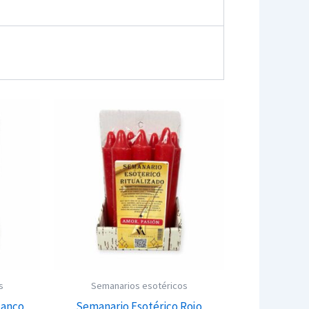
s
Semanarios esotéricos
lanco
Semanario Esotérico Rojo