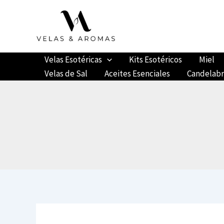
Ir
al
contenido
Velas Esotéricas
Kits Esotéricos
Miel
Velas de Sal
Aceites Esenciales
Candelab