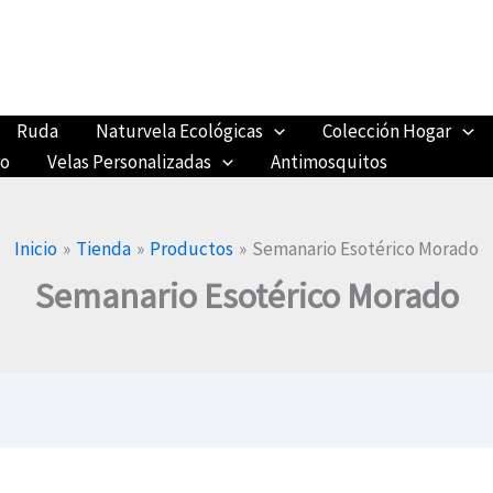
Ruda
Naturvela Ecológicas
Colección Hogar
ro
Velas Personalizadas
Antimosquitos
Inicio
Tienda
Productos
Semanario Esotérico Morado
Semanario Esotérico Morado