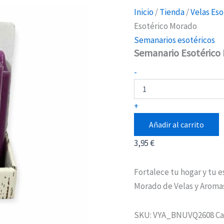
Inicio
/
Tienda
/
Velas Eso
Esotérico Morado
Semanarios esotéricos
Semanario Esotérico
Semanario
-
Esotérico
Morado
cantidad
+
Añadir al carrito
3,95
€
Fortalece tu hogar y tu 
Morado de Velas y Aroma
SKU:
VYA_BNUVQ2608
Ca