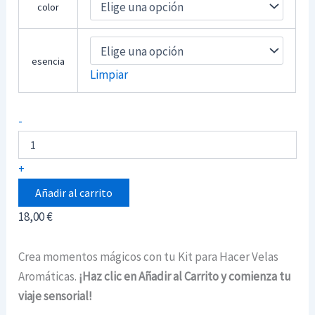
color
esencia
Limpiar
Kit
-
para
hacer
velas
+
Aromáticas
cantidad
Añadir al carrito
18,00
€
Crea momentos mágicos con tu Kit para Hacer Velas
Aromáticas.
¡Haz clic en Añadir al Carrito y comienza tu
viaje sensorial!