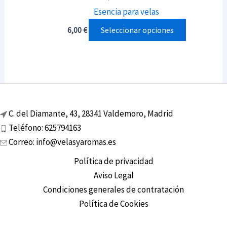
Esencia para velas
Este
Seleccionar opciones
6,00
€
producto
tiene
múltiples
variantes.
Las
C. del Diamante, 43, 28341 Valdemoro, Madrid
opciones
Teléfono: 625794163
se
Correo: info@velasyaromas.es
pueden
elegir
Política de privacidad
en
Aviso Legal
la
Condiciones generales de contratación
página
Política de Cookies
de