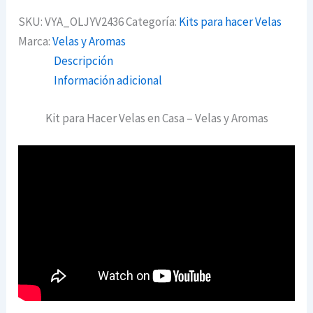
SKU:
VYA_OLJYV2436
Categoría:
Kits para hacer Velas
Marca:
Velas y Aromas
Descripción
Información adicional
Kit para Hacer Velas en Casa – Velas y Aromas