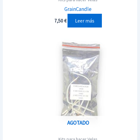
GrainCandle
Leer más
7,50
€
AGOTADO
Kits para hacer Velas