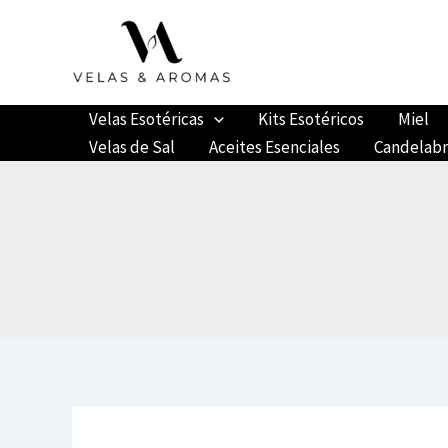
Ir
al
contenido
Velas Esotéricas
Kits Esotéricos
Miel
Velas de Sal
Aceites Esenciales
Candelab