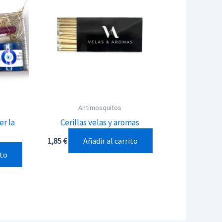
Antimosquitos
er la
Cerillas velas y aromas
Añadir al carrito
1,85
€
ito