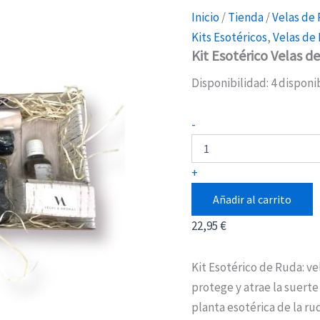
Inicio
/
Tienda
/
Velas de
Kits Esotéricos
,
Velas de
Kit Esotérico Velas d
Disponibilidad:
4 disponi
Kit
-
Esotérico
Velas
de
+
Ruda
cantidad
Añadir al carrito
22,95
€
Kit Esotérico de Ruda: vel
protege y atrae la suerte
planta esotérica de la ru