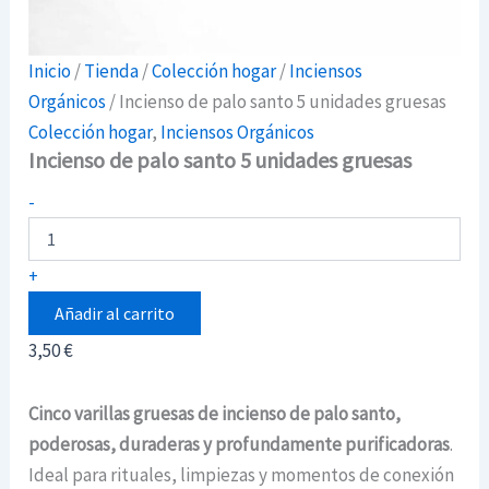
Inicio
/
Tienda
/
Colección hogar
/
Inciensos
Orgánicos
/ Incienso de palo santo 5 unidades gruesas
Colección hogar
,
Inciensos Orgánicos
Incienso de palo santo 5 unidades gruesas
Incienso
-
de
palo
santo
+
5
unidades
Añadir al carrito
gruesas
3,50
€
cantidad
Cinco varillas gruesas de incienso de palo santo,
poderosas, duraderas y profundamente purificadoras
.
Ideal para rituales, limpiezas y momentos de conexión